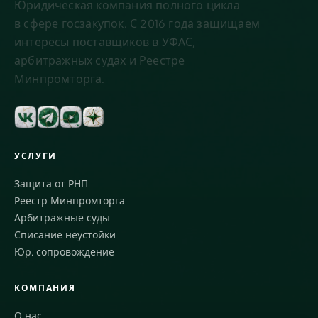
Юридическая компания полного цикла
в сфере госзакупок. С 2016 года защищаем
интересы поставщиков в УФАС,
арбитражных судах и Реестре
Минпромторга.
УСЛУГИ
Защита от РНП
Реестр Минпромторга
Арбитражные суды
Списание неустойки
Юр. сопровождение
КОМПАНИЯ
О нас