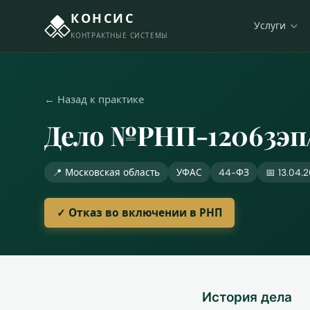
КОНСИС
Услуги
КОНТРАКТНЫЕ СИСТЕМЫ
← Назад к практике
Дело №РНП-12063эп
📍 Московская область
УФАС
44-ФЗ
📅 13.04.
✓ Отказ во включении в РНП
История дела