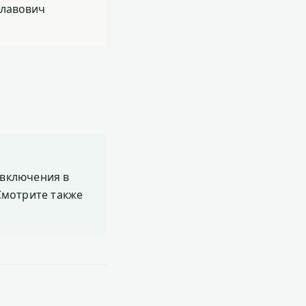
славович
включения в
 Смотрите также