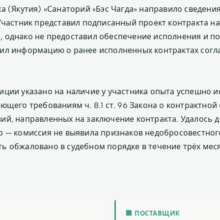
ха (Якутия) «Санаторий «Бэс Чагда» направило сведени
Участник представил подписанный проект контракта на
 однако не предоставил обеспечение исполнения и по
ил информацию о ранее исполненных контрактах согласн
иции указано на наличие у участника опыта успешно 
ющего требованиям ч. 8.1 ст. 96 Закона о контрактной 
ий, направленных на заключение контракта. Удалось д
р — комиссия не выявила признаков недобросовестног
ь обжаловано в судебном порядке в течение трёх меся
🏢 ПОСТАВЩИК