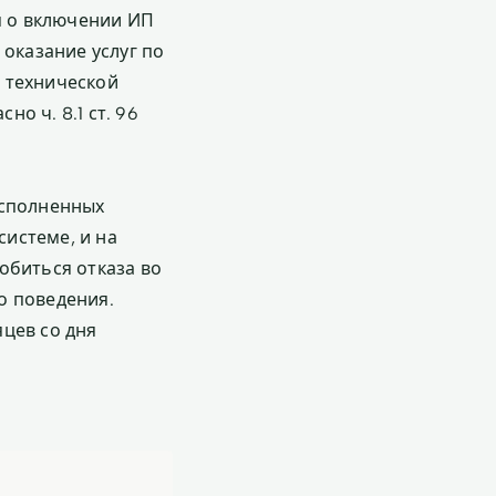
я о включении ИП
 оказание услуг по
 технической
о ч. 8.1 ст. 96
исполненных
системе, и на
обиться отказа во
о поведения.
цев со дня