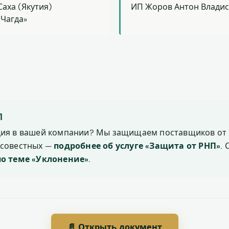
Саха (Якутия)
ИП Жоров Антон Влади
 Чагда»
П
ция в вашей компании? Мы защищаем поставщиков от 
осовестных —
подробнее об услуге «Защита от РНП»
.
по теме «Уклонение»
.
📄 Открыть документ