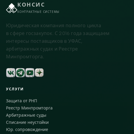
КОНСИС
КОНТРАКТНЫЕ СИСТЕМЫ
Юридическая компания полного цикла
в сфере госзакупок. С 2016 года защищаем
интересы поставщиков в УФАС,
арбитражных судах и Реестре
Минпромторга.
УСЛУГИ
Защита от РНП
Реестр Минпромторга
Арбитражные суды
Списание неустойки
Юр. сопровождение