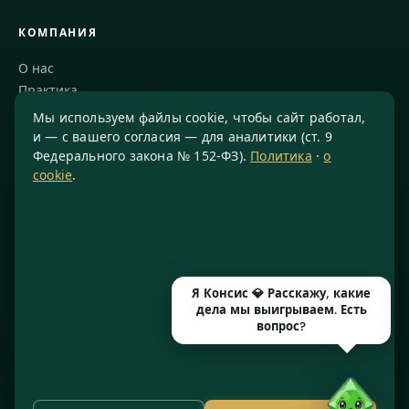
КОМПАНИЯ
О нас
Практика
Блог
Мы используем файлы cookie, чтобы сайт работал,
Команда
и — с вашего согласия — для аналитики (ст. 9
Федерального закона № 152-ФЗ).
Политика
·
о
Благодарности
cookie
.
КОНТАКТЫ
8 800 234-77-23
info@konsis.ru
Москва, Варшавское шоссе, д. 1А, помещение 14/7
Я Консис 💎 Расскажу, какие
Пн–Пт · 9:00–20:00
дела мы выигрываем. Есть
вопрос?
© 2016–2026 ООО «КОНСИС» · ИНН 7724372334 · КПП 772601001