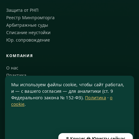
Защита от РНП
Реестр Минпромторга
Арбитражные суды
Списание неустойки
Юр. сопровождение
КОМПАНИЯ
О нас
Практика
Блог
Мы используем файлы cookie, чтобы сайт работал,
Команда
и — с вашего согласия — для аналитики (ст. 9
Федерального закона № 152-ФЗ).
Политика
·
о
Благодарности
cookie
.
КОНТАКТЫ
8 800 234-77-23
info@konsis.ru
Я Консис 💎 Юристы сейчас