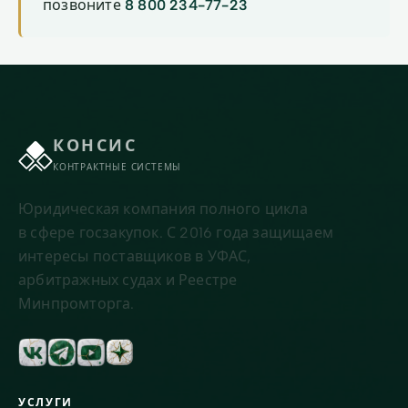
позвоните
8 800 234-77-23
КОНСИС
КОНТРАКТНЫЕ СИСТЕМЫ
Юридическая компания полного цикла
в сфере госзакупок. С 2016 года защищаем
интересы поставщиков в УФАС,
арбитражных судах и Реестре
Минпромторга.
УСЛУГИ