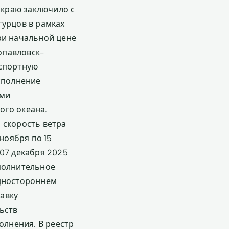
краю заключило с
гурцов в рамках
ри начальной цене
ропавловск-
нспортную
исполнение
ыми
ого океана.
 скорость ветра
ноября по 15
 07 декабря 2025
ополнительное
одностороннем
авку
ьств
лнения. В реестр