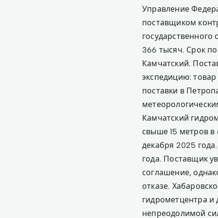
Управление Федера
поставщиком контр
государственного 
366 тысяч. Срок по
Камчатский. Поста
экспедицию: товар
поставки в Петро
метеорологическим
Камчатский гидром
свыше 15 метров в 
декабря 2025 года
года. Поставщик у
соглашение, однак
отказе. Хабаровск
гидрометцентра и 
непреодолимой сил