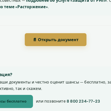
осовестных —
подробнее об услуге «Защита от РНП»
.
по теме «Расторжение»
.
📄 Открыть документ
ация?
аши документы и честно оценит шансы — бесплатно, за
тивно, так и скажем.
или позвоните
8 800 234-77-23
сы бесплатно