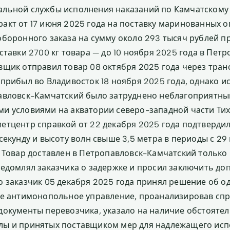
льной службы исполнения наказаний по Камчатскому 
акт от 17 июня 2025 года на поставку маринованных о
оборонного заказа на сумму около 293 тысяч рублей п
ставки 2700 кг товара — до 10 ноября 2025 года в Пет
вщик отправил товар 08 октября 2025 года через тра
 прибыл во Владивосток 18 ноября 2025 года, однако 
павловск-Камчатский было затруднено неблагоприятн
и условиями на акватории северо-западной части Тих
етцентр справкой от 22 декабря 2025 года подтвердил
секунду и высоту волн свыше 3,5 метра в периоды с 29 
. Товар доставлен в Петропавловск-Камчатский только
ведомлял заказчика о задержке и просил заключить д
о заказчик 05 декабря 2025 года принял решение об 
ое антимонопольное управление, проанализировав спр
документы перевозчика, указало на наличие обстоятел
ы и принятых поставщиком мер для надлежащего испо