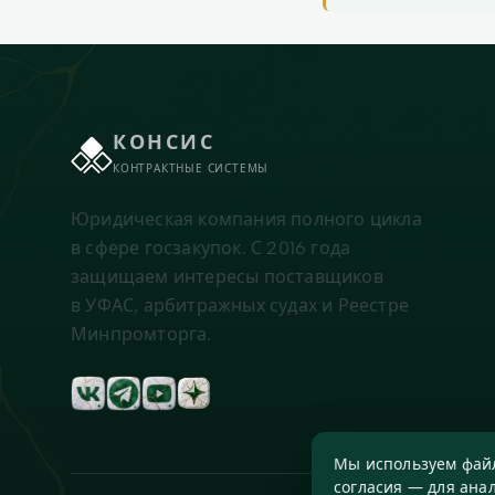
КОНСИС
КОНТРАКТНЫЕ СИСТЕМЫ
Юридическая компания полного цикла
в сфере госзакупок. С 2016 года
защищаем интересы поставщиков
в УФАС, арбитражных судах и Реестре
Минпромторга.
Мы используем файл
согласия — для анал