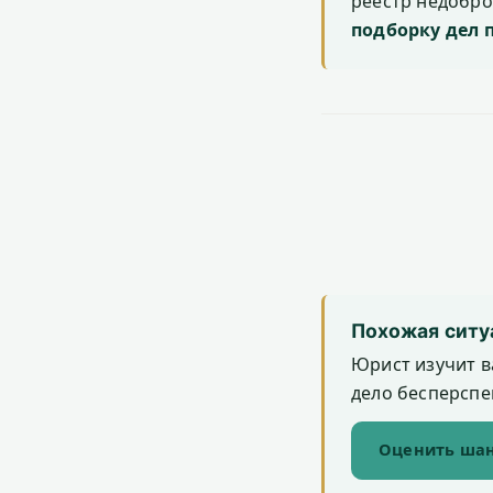
реестр недобр
подборку дел 
Похожая ситу
Юрист изучит в
дело бесперспек
Оценить шан