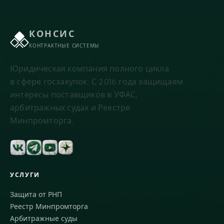
КОНСИС
КОНТРАКТНЫЕ СИСТЕМЫ
Юридическая компания полного цикла
в сфере госзакупок. С 2016 года защищаем
интересы поставщиков в УФАС,
арбитражных судах и Реестре
Минпромторга.
УСЛУГИ
Защита от РНП
Реестр Минпромторга
Арбитражные суды