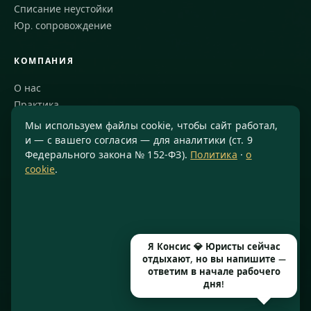
Списание неустойки
Юр. сопровождение
КОМПАНИЯ
О нас
Практика
Блог
Мы используем файлы cookie, чтобы сайт работал,
Команда
и — с вашего согласия — для аналитики (ст. 9
Федерального закона № 152-ФЗ).
Политика
·
о
Благодарности
cookie
.
КОНТАКТЫ
8 800 234-77-23
info@konsis.ru
Я Консис 💎 Юристы сейчас
Москва, Варшавское шоссе, д. 1А, помещение 14/7
отдыхают, но вы напишите —
Пн–Пт · 9:00–20:00
ответим в начале рабочего
дня!