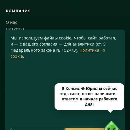
КОМПАНИЯ
О нас
Практика
Блог
Мы используем файлы cookie, чтобы сайт работал,
Команда
и — с вашего согласия — для аналитики (ст. 9
Федерального закона № 152-ФЗ).
Политика
·
о
Благодарности
cookie
.
КОНТАКТЫ
8 800 234-77-23
info@konsis.ru
Я Консис 💎 Юристы сейчас
Москва, Варшавское шоссе, д. 1А, помещение 14/7
отдыхают, но вы напишите —
Пн–Пт · 9:00–20:00
ответим в начале рабочего
дня!
© 2016–2026 ООО «КОНСИС» · ИНН 7724372334 · КПП 772601001