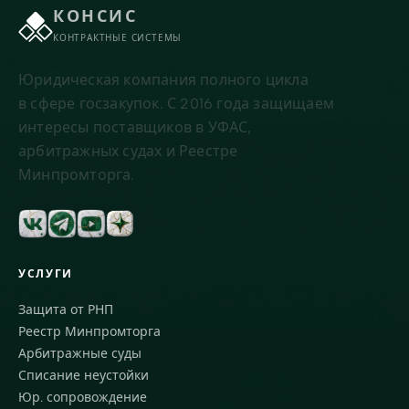
КОНСИС
КОНТРАКТНЫЕ СИСТЕМЫ
Юридическая компания полного цикла
в сфере госзакупок. С 2016 года защищаем
интересы поставщиков в УФАС,
арбитражных судах и Реестре
Минпромторга.
УСЛУГИ
Защита от РНП
Реестр Минпромторга
Арбитражные суды
Списание неустойки
Юр. сопровождение