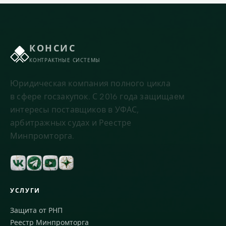
КОНСИС
КОНТРАКТНЫЕ СИСТЕМЫ
Юридическая компания полного цикла
в сфере госзакупок. С 2016 года защищаем
интересы поставщиков в УФАС,
арбитражных судах и Реестре
Минпромторга.
УСЛУГИ
Защита от РНП
Реестр Минпромторга