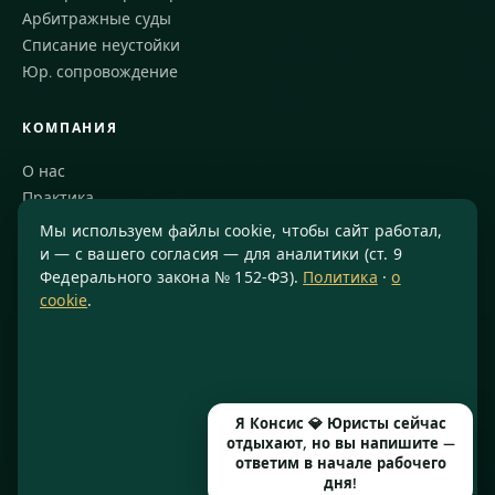
Арбитражные суды
Списание неустойки
Юр. сопровождение
КОМПАНИЯ
О нас
Практика
Блог
Мы используем файлы cookie, чтобы сайт работал,
Команда
и — с вашего согласия — для аналитики (ст. 9
Федерального закона № 152-ФЗ).
Политика
·
о
Благодарности
cookie
.
КОНТАКТЫ
8 800 234-77-23
info@konsis.ru
Я Консис 💎 Юристы сейчас
Москва, Варшавское шоссе, д. 1А, помещение 14/7
отдыхают, но вы напишите —
Пн–Пт · 9:00–20:00
ответим в начале рабочего
дня!