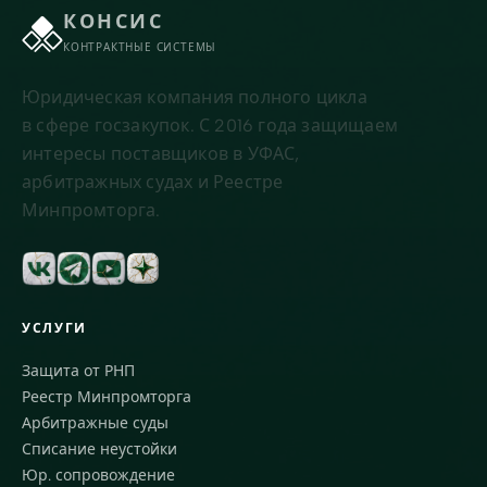
КОНСИС
КОНТРАКТНЫЕ СИСТЕМЫ
Юридическая компания полного цикла
в сфере госзакупок. С 2016 года защищаем
интересы поставщиков в УФАС,
арбитражных судах и Реестре
Минпромторга.
УСЛУГИ
Защита от РНП
Реестр Минпромторга
Арбитражные суды
Списание неустойки
Юр. сопровождение