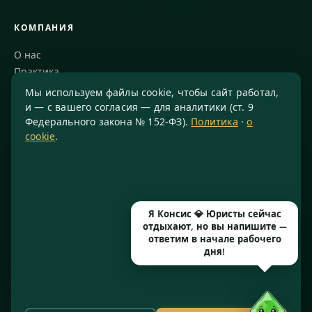
КОМПАНИЯ
О нас
Практика
Блог
Мы используем файлы cookie, чтобы сайт работал,
Команда
и — с вашего согласия — для аналитики (ст. 9
Федерального закона № 152-ФЗ).
Политика
·
о
Благодарности
cookie
.
КОНТАКТЫ
8 800 234-77-23
info@konsis.ru
Я Консис 💎 Юристы сейчас
Москва, Варшавское шоссе, д. 1А, помещение 14/7
отдыхают, но вы напишите —
Пн–Пт · 9:00–20:00
ответим в начале рабочего
дня!
© 2016–2026 ООО «КОНСИС» · ИНН 7724372334 · КПП 772601001