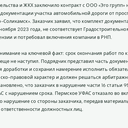
ельства и ЖКХ заключило контракт с ООО «Эго групп» 
документации участка автомобильной дороги от прос
р-Соликамск». Заказчик заявил, что комплект документ
ноября 2023 года, не соответствует Градостроительном
ензии и потребовал включения компании в РНП.
нимание на ключевой факт: срок окончания работ по к
 еще не наступил. Подрядчик представил часть докуме
я доработки и сохранил намерение исполнить обязате
нско-правовой характер и должен решаться арбитражн
ановлено, что заказчик в нарушение части 16 статьи 9
С с нарушением срока. Пермское УФАС отказало во в
ло нарушение со стороны заказчика, передав материал
ответственности должностных лиц.