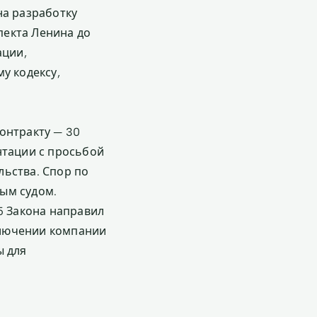
на разработку
пекта Ленина до
ации,
у кодексу,
онтракту — 30
нтации с просьбой
льства. Спор по
ым судом.
5 Закона направил
ключении компании
ы для