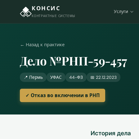
КОНСИС
Услуги
КОНТРАКТНЫЕ СИСТЕМЫ
← Назад к практике
Дело №РНП-59-457
📍 Пермь
УФАС
44-ФЗ
📅 22.12.2023
✓ Отказ во включении в РНП
История дела