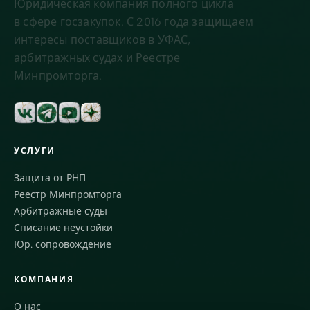
Юридическая компания полного цикла
в сфере госзакупок. С 2016 года защищаем
интересы поставщиков в УФАС,
арбитражных судах и Реестре
Минпромторга.
УСЛУГИ
Защита от РНП
Реестр Минпромторга
Арбитражные суды
Списание неустойки
Юр. сопровождение
КОМПАНИЯ
О нас