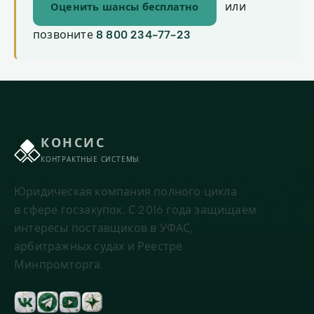
или
Оценить шансы бесплатно
позвоните
8 800 234-77-23
КОНСИС
КОНТРАКТНЫЕ СИСТЕМЫ
Юридическая компания полного цикла
в сфере госзакупок. С 2016 года защищаем
интересы поставщиков в УФАС,
арбитражных судах и Реестре
Минпромторга.