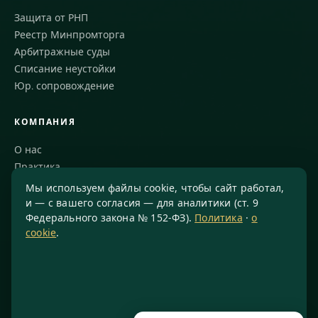
Защита от РНП
Реестр Минпромторга
Арбитражные суды
Списание неустойки
Юр. сопровождение
КОМПАНИЯ
О нас
Практика
Блог
Мы используем файлы cookie, чтобы сайт работал,
Команда
и — с вашего согласия — для аналитики (ст. 9
Федерального закона № 152-ФЗ).
Политика
·
о
Благодарности
cookie
.
КОНТАКТЫ
8 800 234-77-23
info@konsis.ru
Москва, Варшавское шоссе, д. 1А, помещение 14/7