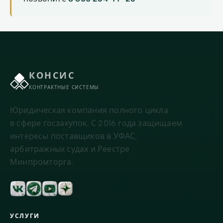
КОНСИС
КОНТРАКТНЫЕ СИСТЕМЫ
Юридическая компания полного цикла
в сфере госзакупок. С 2016 года защищаем
интересы поставщиков в УФАС,
арбитражных судах и Реестре
Минпромторга.
УСЛУГИ