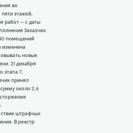
ания во
 пяти этажей,
я работ — с даты
исполнения Заказчик
 40 помещений
а изменена
совывать новые
ени. 21 декабря
 этапа 7,
зчик принял
сумму около 2,6
асторжения
.
утствие штрафных
ения. В реестр