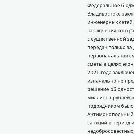
Федеральное бюдж
Владивостоке закл
инженерных сетей,
заключения контрак
с существенной з
передан только за
первоначальная см
сметы в целях экон
2025 года заключе
изначально не пре
решение об одност
миллиона рублей; 
подрядчиком было 
Антимонопольный о
санкций в период 
недобросовестных 