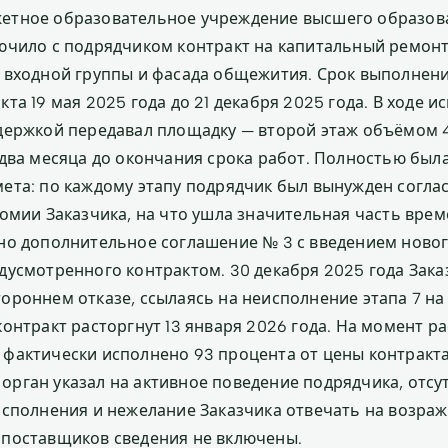
етное образовательное учреждение высшего образов
ючило с подрядчиком контракт на капитальный ремонт
 входной группы и фасада общежития. Срок выполнени
та 19 мая 2025 года до 21 декабря 2025 года. В ходе 
адержкой передавал площадку — второй этаж объёмом
 два месяца до окончания срока работ. Полностью был
ета: по каждому этапу подрядчик был вынужден согла
омии Заказчика, на что ушла значительная часть врем
но дополнительное соглашение № 3 с введением нового
дусмотренного контрактом. 30 декабря 2025 года Зака
ороннем отказе, ссылаясь на неисполнение этапа 7 на 
контракт расторгнут 13 января 2026 года. На момент р
фактически исполнено 93 процента от цены контракта
рган указал на активное поведение подрядчика, отс
исполнения и нежелание Заказчика отвечать на возраж
поставщиков сведения не включены.