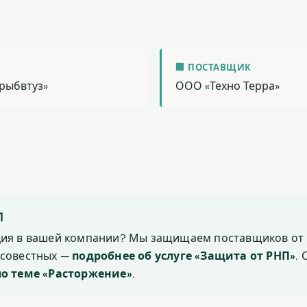
🏢 ПОСТАВЩИК
рыбвтуз»
ООО «Техно Терра»
П
ция в вашей компании? Мы защищаем поставщиков от 
осовестных —
подробнее об услуге «Защита от РНП»
.
по теме «Расторжение»
.