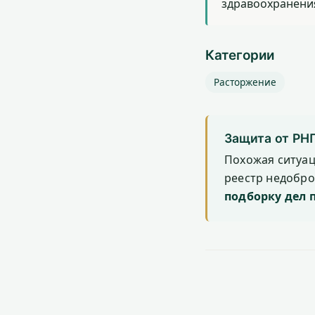
здравоохранени
Категории
Расторжение
Защита от РН
Похожая ситуа
реестр недобр
подборку дел 