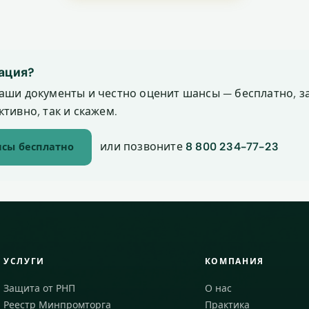
ация?
аши документы и честно оценит шансы — бесплатно, за
тивно, так и скажем.
или позвоните
8 800 234-77-23
сы бесплатно
УСЛУГИ
КОМПАНИЯ
Защита от РНП
О нас
Реестр Минпромторга
Практика