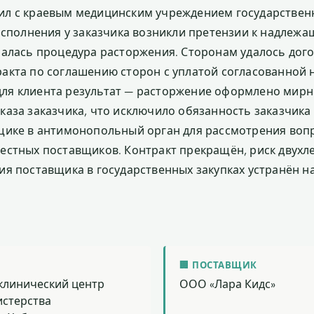
л с краевым медицинским учреждением государствен
 исполнения у заказчика возникли претензии к надлеж
чалась процедура расторжения. Сторонам удалось дог
акта по соглашению сторон с уплатой согласованной 
я клиента результат — расторжение оформлено мирн
каза заказчика, что исключило обязанность заказчика
щике в антимонопольный орган для рассмотрения воп
естных поставщиков. Контракт прекращён, риск двухл
ия поставщика в государственных закупках устранён н
🏢 ПОСТАВЩИК
клинический центр
ООО «Лара Кидс»
истерства