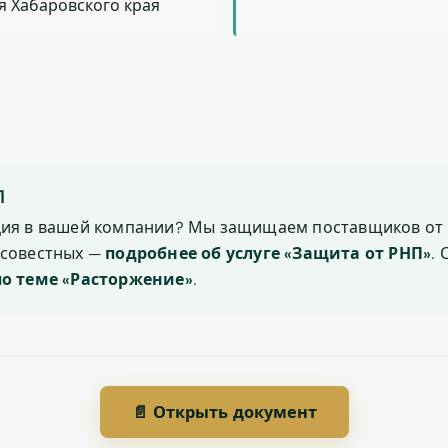
я Хабаровского края
П
ция в вашей компании? Мы защищаем поставщиков от 
осовестных —
подробнее об услуге «Защита от РНП»
.
по теме «Расторжение»
.
📄 Открыть документ