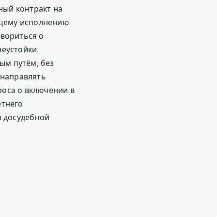
ный контракт на
ащему исполнению
овориться о
неустойки.
ым путём, без
 направлять
роса о включении в
етнего
а досудебной