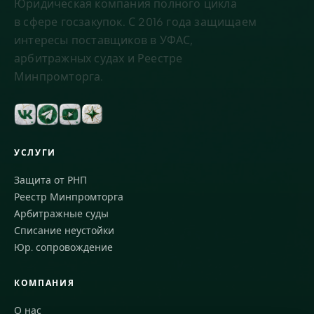
Юридическая компания полного цикла
в сфере госзакупок. С 2016 года защищаем
интересы поставщиков в УФАС,
арбитражных судах и Реестре
Минпромторга.
УСЛУГИ
Защита от РНП
Реестр Минпромторга
Арбитражные суды
Списание неустойки
Юр. сопровождение
КОМПАНИЯ
О нас