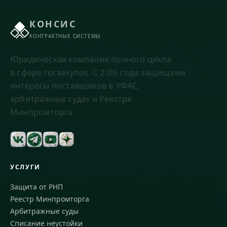
КОНСИС
КОНТРАКТНЫЕ СИСТЕМЫ
Юридическая компания полного цикла
в сфере госзакупок. С 2016 года защищаем
интересы поставщиков в УФАС,
арбитражных судах и Реестре
Минпромторга.
УСЛУГИ
Защита от РНП
Реестр Минпромторга
Арбитражные суды
Списание неустойки