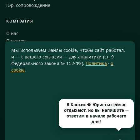
Юр. сопровождение
КОМПАНИЯ
О нас
Практика
Блог
Мы используем файлы cookie, чтобы сайт работал,
Команда
и — с вашего согласия — для аналитики (ст. 9
Федерального закона № 152-ФЗ).
Политика
·
о
Благодарности
cookie
.
КОНТАКТЫ
8 800 234-77-23
info@konsis.ru
Я Консис 💎 Юристы сейчас
Москва, Варшавское шоссе, д. 1А, помещение 14/7
отдыхают, но вы напишите —
Пн–Пт · 9:00–20:00
ответим в начале рабочего
дня!