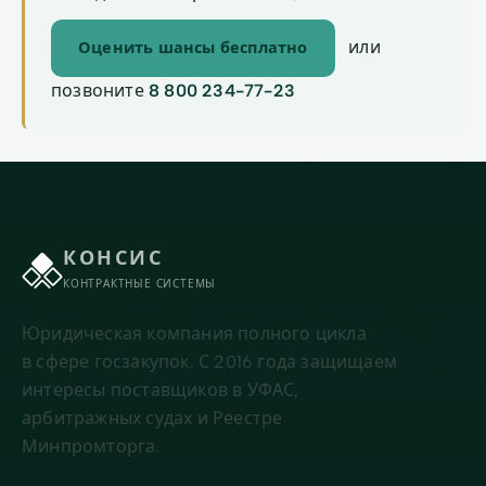
или
Оценить шансы бесплатно
позвоните
8 800 234-77-23
КОНСИС
КОНТРАКТНЫЕ СИСТЕМЫ
Юридическая компания полного цикла
в сфере госзакупок. С 2016 года защищаем
интересы поставщиков в УФАС,
арбитражных судах и Реестре
Минпромторга.