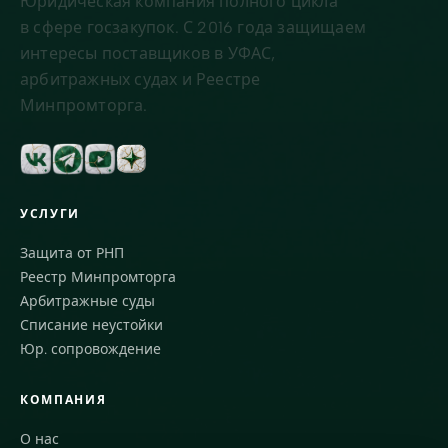
Юридическая компания полного цикла
в сфере госзакупок. С 2016 года защищаем
интересы поставщиков в УФАС,
арбитражных судах и Реестре
Минпромторга.
УСЛУГИ
Защита от РНП
Реестр Минпромторга
Арбитражные суды
Списание неустойки
Юр. сопровождение
КОМПАНИЯ
О нас