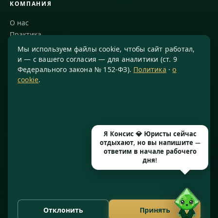
КОМПАНИЯ
О нас
Практика
Блог
Мы используем файлы cookie, чтобы сайт работал,
Команда
и — с вашего согласия — для аналитики (ст. 9
Федерального закона № 152-ФЗ).
Политика
·
о
Благодарности
cookie
.
КОНТАКТЫ
8 800 234-77-23
info@konsis.ru
Я Консис 💎 Юристы сейчас
Москва, Варшавское шоссе, д. 1А, помещение 14/7
отдыхают, но вы напишите —
Пн–Пт · 9:00–20:00
ответим в начале рабочего
дня!
© 2016–2026 ООО «КОНСИС» · ИНН 7724372334 · КПП 772601001
· ОГРН 1167746646297 · Рег. № 77071/77 от 14.05.2026
Отклонить
Принять
Политика конфиденциальности
Cookies
·