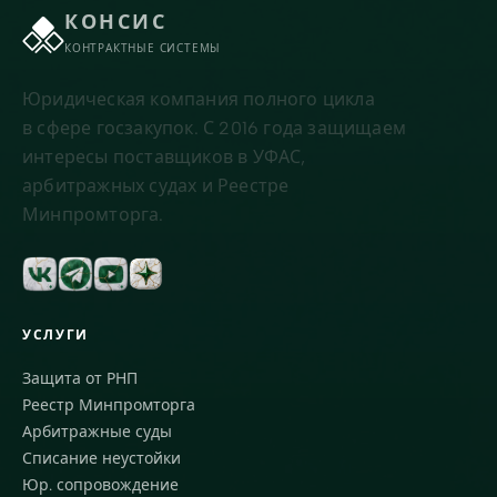
КОНСИС
КОНТРАКТНЫЕ СИСТЕМЫ
Юридическая компания полного цикла
в сфере госзакупок. С 2016 года защищаем
интересы поставщиков в УФАС,
арбитражных судах и Реестре
Минпромторга.
УСЛУГИ
Защита от РНП
Реестр Минпромторга
Арбитражные суды
Списание неустойки
Юр. сопровождение