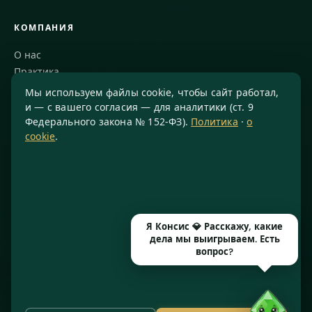
КОМПАНИЯ
О нас
Практика
Блог
Мы используем файлы cookie, чтобы сайт работал,
Команда
и — с вашего согласия — для аналитики (ст. 9
Федерального закона № 152-ФЗ).
Политика
·
о
Благодарности
cookie
.
КОНТАКТЫ
8 800 234-77-23
info@konsis.ru
Москва, Варшавское шоссе, д. 1А, помещение 14/7
Я Консис 💎 Расскажу, какие
Пн–Пт · 9:00–20:00
дела мы выигрываем. Есть
вопрос?
© 2016–2026 ООО «КОНСИС» · ИНН 7724372334 · КПП 772601001