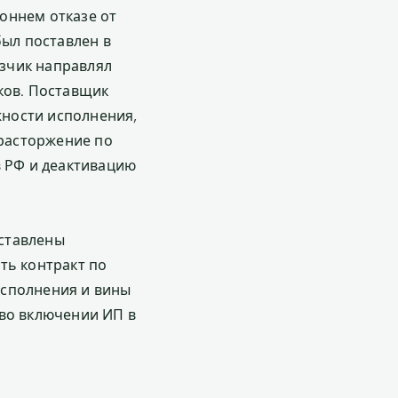
оннем отказе от
был поставлен в
азчик направлял
ков. Поставщик
ности исполнения,
 расторжение по
в РФ и деактивацию
ставлены
ть контракт по
исполнения и вины
 во включении ИП в