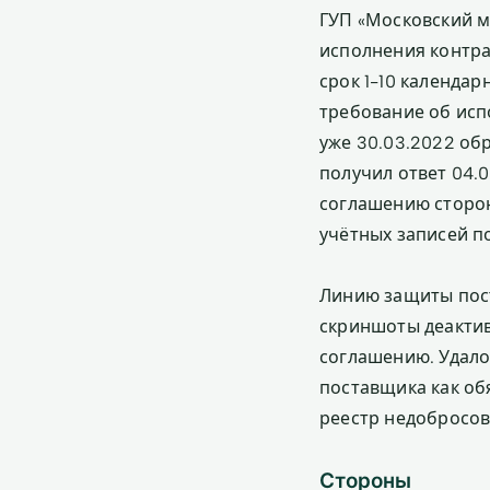
ГУП «Московский м
исполнения контра
срок 1-10 календар
требование об исп
уже 30.03.2022 об
получил ответ 04.
соглашению сторон
учётных записей п
Линию защиты пост
скриншоты деактив
соглашению. Удало
поставщика как об
реестр недобросов
Стороны