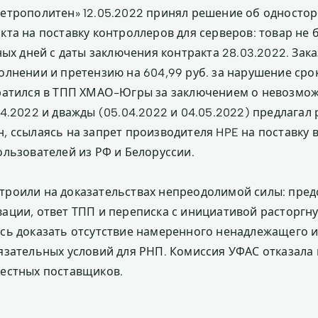
етрополитен» 12.05.2022 принял решение об одностор
кта на поставку контроллеров для серверов: товар не 
ных дней с даты заключения контракта 28.03.2022. Зак
олнении и претензию на 604,99 руб. за нарушение сро
ратился в ТПП ХМАО-Югры за заключением о невозмож
04.2022 и дважды (05.04.2022 и 04.05.2022) предлагал
, ссылаясь на запрет производителя HPE на поставку 
ользователей из РФ и Белоруссии.
роили на доказательствах непреодолимой силы: пред
ации, ответ ТПП и переписка с инициативой расторгну
сь доказать отсутствие намеренного ненадлежащего 
язательных условий для РНП. Комиссия УФАС отказала
естных поставщиков.