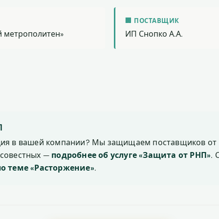
🏢 ПОСТАВЩИК
й метрополитен»
ИП Снопко А.А.
П
ция в вашей компании? Мы защищаем поставщиков от 
осовестных —
подробнее об услуге «Защита от РНП»
.
по теме «Расторжение»
.