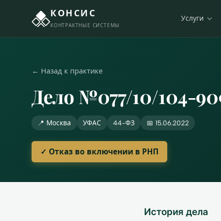
КОНСИС
Услуги
КОНТРАКТНЫЕ СИСТЕМЫ
← Назад к практике
Дело №077/10/104-90
📍 Москва
УФАС
44-ФЗ
📅 15.06.2022
✓ Отказ во включении в РНП
История дела