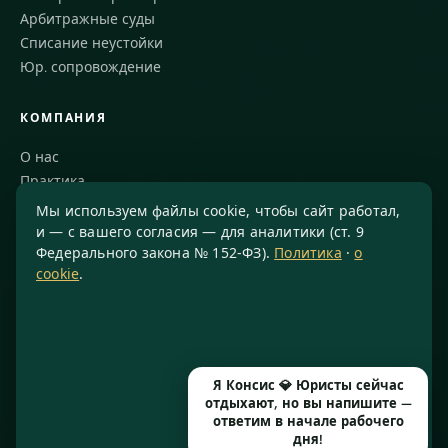
Арбитражные суды
Списание неустойки
Юр. сопровождение
КОМПАНИЯ
О нас
Практика
Блог
Мы используем файлы cookie, чтобы сайт работал,
Команда
и — с вашего согласия — для аналитики (ст. 9
Федерального закона № 152-ФЗ).
Политика
·
о
Благодарности
cookie
.
КОНТАКТЫ
8 800 234-77-23
info@konsis.ru
Я Консис 💎 Юристы сейчас
Москва, Варшавское шоссе, д. 1А, помещение 14/7
отдыхают, но вы напишите —
Пн–Пт · 9:00–20:00
ответим в начале рабочего
дня!