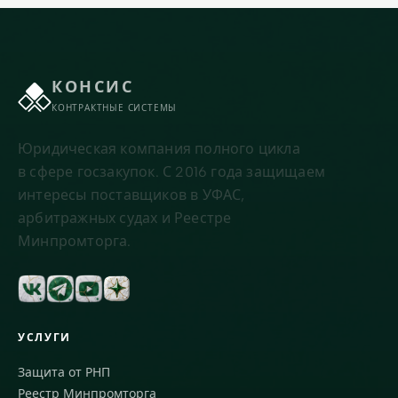
КОНСИС
КОНТРАКТНЫЕ СИСТЕМЫ
Юридическая компания полного цикла
в сфере госзакупок. С 2016 года защищаем
интересы поставщиков в УФАС,
арбитражных судах и Реестре
Минпромторга.
УСЛУГИ
Защита от РНП
Реестр Минпромторга