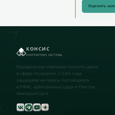
Оценить шан
КОНСИС
КОНТРАКТНЫЕ СИСТЕМЫ
Юридическая компания полного цикла
в сфере госзакупок. С 2016 года
защищаем интересы поставщиков
в УФАС, арбитражных судах и Реестре
Минпромторга.