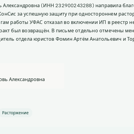
 Александровна (ИНН 232900243288) направила благ
КонСис за успешную защиту при одностороннем расто
огам работы УФАС отказал во включении ИП в реестр 
ракт был возвращён. В письме отдельно отмечены ме
дитель отдела юристов Фомин Артём Анатольевич и То
вь Александровна
Расторжение