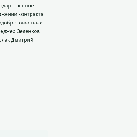
одарственное
ржении контракта
недобросовестных
неджер Зеленков
рлак Дмитрий.