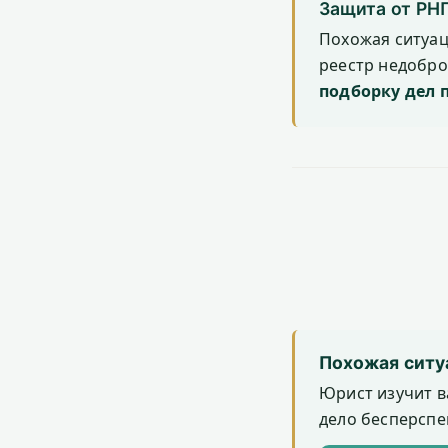
Защита от РН
Похожая ситуа
реестр недобр
подборку дел 
Похожая ситу
Юрист изучит в
дело бесперспек