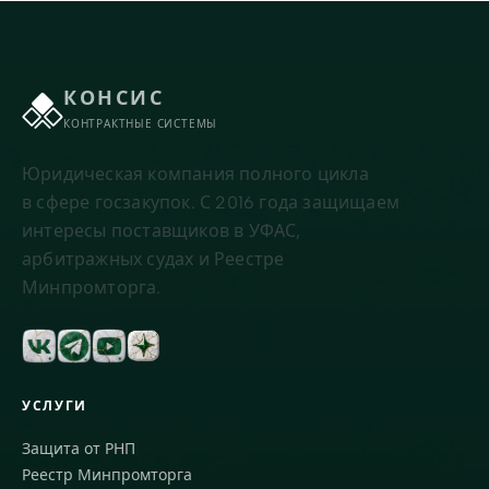
КОНСИС
КОНТРАКТНЫЕ СИСТЕМЫ
Юридическая компания полного цикла
в сфере госзакупок. С 2016 года защищаем
интересы поставщиков в УФАС,
арбитражных судах и Реестре
Минпромторга.
УСЛУГИ
Защита от РНП
Реестр Минпромторга