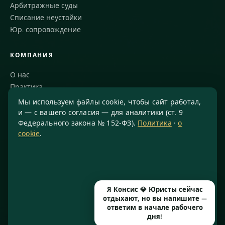
Арбитражные суды
Списание неустойки
Юр. сопровождение
КОМПАНИЯ
О нас
Практика
Блог
Мы используем файлы cookie, чтобы сайт работал,
Команда
и — с вашего согласия — для аналитики (ст. 9
Федерального закона № 152-ФЗ).
Политика
·
о
Благодарности
cookie
.
КОНТАКТЫ
8 800 234-77-23
info@konsis.ru
Я Консис 💎 Юристы сейчас
Москва, Варшавское шоссе, д. 1А, помещение 14/7
отдыхают, но вы напишите —
Пн–Пт · 9:00–20:00
ответим в начале рабочего
дня!