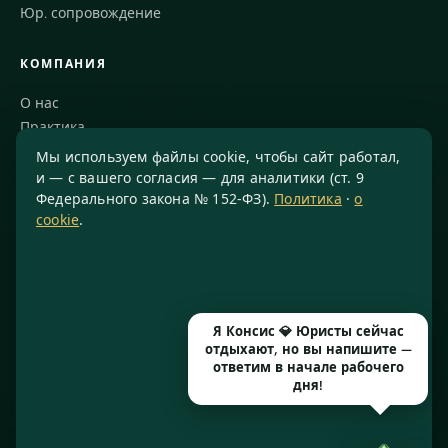
Юр. сопровождение
КОМПАНИЯ
О нас
Практика
Блог
Мы используем файлы cookie, чтобы сайт работал,
Команда
и — с вашего согласия — для аналитики (ст. 9
Федерального закона № 152-ФЗ).
Политика
·
о
Благодарности
cookie
.
КОНТАКТЫ
8 800 234-77-23
info@konsis.ru
Я Консис 💎 Юристы сейчас
Москва, Варшавское шоссе, д. 1А, помещение 14/7
отдыхают, но вы напишите —
Пн–Пт · 9:00–20:00
ответим в начале рабочего
дня!