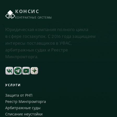
КОНСИС
КОНТРАКТНЫЕ СИСТЕМЫ
Юридическая компания полного цикла
в сфере госзакупок. С 2016 года защищаем
интересы поставщиков в УФАС,
арбитражных судах и Реестре
Минпромторга.
УСЛУГИ
Защита от РНП
Реестр Минпромторга
Арбитражные суды
Списание неустойки