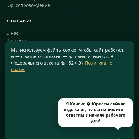
Юр. сопровождение
КОМПАНИЯ
О нас
Практика
Блог
Мы используем файлы cookie, чтобы сайт работал,
Команда
и — с вашего согласия — для аналитики (ст. 9
Федерального закона № 152-ФЗ).
Политика
·
о
Благодарности
cookie
.
КОНТАКТЫ
8 800 234-77-23
info@konsis.ru
Я Консис 💎 Юристы сейчас
Москва, Варшавское шоссе, д. 1А, помещение 14/7
отдыхают, но вы напишите —
Пн–Пт · 9:00–20:00
ответим в начале рабочего
дня!