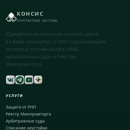
КОНСИС
КОНТРАКТНЫЕ СИСТЕМЫ
Юридическая компания полного цикла
в сфере госзакупок. С 2016 года защищаем
интересы поставщиков в УФАС,
арбитражных судах и Реестре
Минпромторга.
УСЛУГИ
Защита от РНП
Реестр Минпромторга
Арбитражные суды
Списание неустойки