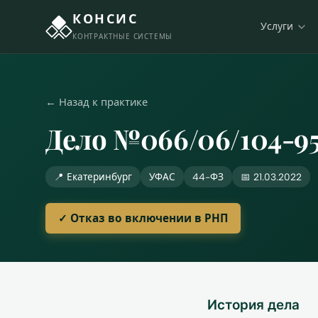
КОНСИС
Услуги
КОНТРАКТНЫЕ СИСТЕМЫ
← Назад к практике
Дело №066/06/104-95
📍 Екатеринбург
УФАС
44-ФЗ
📅 21.03.2022
✓ Отказ во включении в РНП
История дела