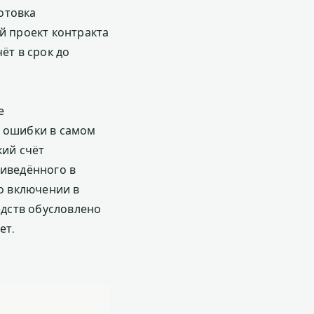
отовка
й проект контракта
ёт в срок до
е
а ошибки в самом
кий счёт
иведённого в
во включении в
дств обусловлено
ет.