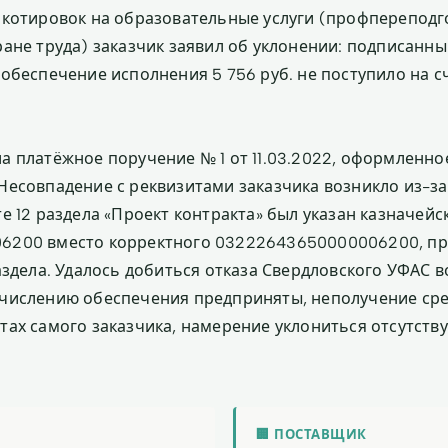
 котировок на образовательные услуги (профпереподг
ране труда) заказчик заявил об уклонении: подписанны
обеспечение исполнения 5 756 руб. не поступило на сч
а платёжное поручение № 1 от 11.03.2022, оформленно
Несовпадение с реквизитами заказчика возникло из-з
е 12 раздела «Проект контракта» был указан казначейс
6200 вместо корректного 03222643650000006200, пр
аздела. Удалось добиться отказа Свердловского УФАС 
числению обеспечения предприняты, неполучение сре
тах самого заказчика, намерение уклониться отсутству
🏢 ПОСТАВЩИК