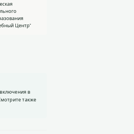
еская
ельного
разования
ебный Центр"
включения в
 Смотрите также