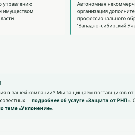
о управлению
Автономная некоммерч
м имуществом
организация дополнит
бласти
профессионального об
"Западно-сибирский Уч
П
ция в вашей компании? Мы защищаем поставщиков от 
осовестных —
подробнее об услуге «Защита от РНП»
.
по теме «Уклонение»
.