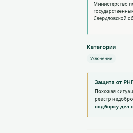
Министерство п
государственны
Свердловской о
Категории
Уклонение
Защита от РН
Похожая ситуа
реестр недобр
подборку дел 