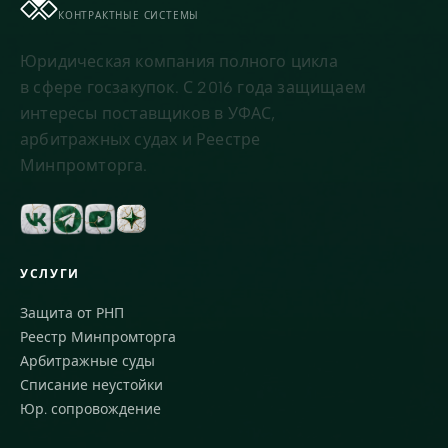
КОНТРАКТНЫЕ СИСТЕМЫ
Юридическая компания полного цикла
в сфере госзакупок. С 2016 года защищаем
интересы поставщиков в УФАС,
арбитражных судах и Реестре
Минпромторга.
УСЛУГИ
Защита от РНП
Реестр Минпромторга
Арбитражные суды
Списание неустойки
Юр. сопровождение