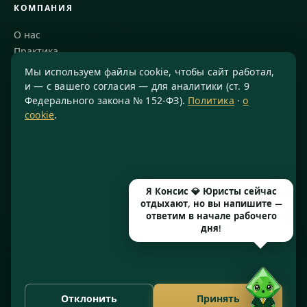
КОМПАНИЯ
О нас
Практика
Блог
Мы используем файлы cookie, чтобы сайт работал,
Команда
и — с вашего согласия — для аналитики (ст. 9
Федерального закона № 152-ФЗ).
Политика
·
о
Благодарности
cookie
.
КОНТАКТЫ
8 800 234-77-23
info@konsis.ru
Я Консис 💎 Юристы сейчас
Москва, Варшавское шоссе, д. 1А, помещение 14/7
отдыхают, но вы напишите —
Пн–Пт · 9:00–20:00
ответим в начале рабочего
дня!
© 2016–2026 ООО «КОНСИС» · ИНН 7724372334 · КПП 772601001
· ОГРН 1167746646297 · Рег. № 77071/77 от 14.05.2026
Отклонить
Принять