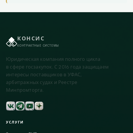
КОНСИС
КОНТРАКТНЫЕ СИСТЕМЫ
Юридическая компания полного цикла
в сфере госзакупок. С 2016 года защищаем
интересы поставщиков в УФАС,
арбитражных судах и Реестре
Минпромторга.
УСЛУГИ