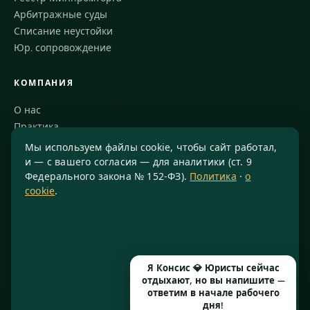
Арбитражные суды
Списание неустойки
Юр. сопровождение
КОМПАНИЯ
О нас
Практика
Блог
Мы используем файлы cookie, чтобы сайт работал,
Команда
и — с вашего согласия — для аналитики (ст. 9
Федерального закона № 152-ФЗ).
Политика
·
о
Благодарности
cookie
.
КОНТАКТЫ
8 800 234-77-23
info@konsis.ru
Я Консис 💎 Юристы сейчас
Москва, Варшавское шоссе, д. 1А, помещение 14/7
отдыхают, но вы напишите —
Пн–Пт · 9:00–20:00
ответим в начале рабочего
дня!