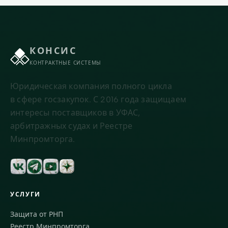
КОНСИС
КОНТРАКТНЫЕ СИСТЕМЫ
Юридическая компания полного цикла
в сфере госзакупок. С 2016 года защищаем
интересы поставщиков в УФАС,
арбитражных судах и Реестре
Минпромторга.
УСЛУГИ
Защита от РНП
Реестр Минпромторга