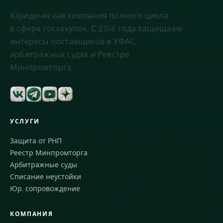
Юридическая компания полного цикла
в сфере госзакупок. С 2016 года защищаем
интересы поставщиков в УФАС,
арбитражных судах и Реестре
Минпромторга.
УСЛУГИ
Защита от РНП
Реестр Минпромторга
Арбитражные суды
Списание неустойки
Юр. сопровождение
КОМПАНИЯ