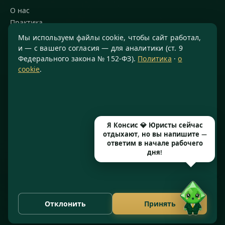
О нас
Практика
Блог
Мы используем файлы cookie, чтобы сайт работал,
Команда
и — с вашего согласия — для аналитики (ст. 9
Федерального закона № 152-ФЗ).
Политика
·
о
Благодарности
cookie
.
КОНТАКТЫ
8 800 234-77-23
info@konsis.ru
Я Консис 💎 Юристы сейчас
Москва, Варшавское шоссе, д. 1А, помещение 14/7
отдыхают, но вы напишите —
Пн–Пт · 9:00–20:00
ответим в начале рабочего
дня!
© 2016–2026 ООО «КОНСИС» · ИНН 7724372334 · КПП 772601001
· ОГРН 1167746646297 · Рег. № 77071/77 от 14.05.2026
Отклонить
Принять
Политика конфиденциальности
Cookies
·