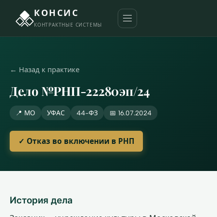
КОНСИС
КОНТРАКТНЫЕ СИСТЕМЫ
← Назад к практике
Дело №РНП-22280эп/24
📍 МО
УФАС
44-ФЗ
📅 16.07.2024
✓ Отказ во включении в РНП
История дела