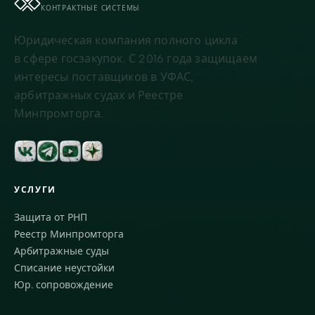
КОНТРАКТНЫЕ СИСТЕМЫ
Юридическая компания полного цикла
в сфере госзакупок. С 2016 года защищаем
интересы поставщиков в УФАС,
арбитражных судах и Реестре
Минпромторга.
УСЛУГИ
Защита от РНП
Реестр Минпромторга
Арбитражные суды
Списание неустойки
Юр. сопровождение