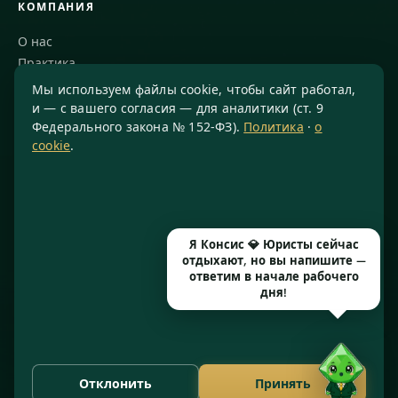
КОМПАНИЯ
О нас
Практика
Блог
Мы используем файлы cookie, чтобы сайт работал,
Команда
и — с вашего согласия — для аналитики (ст. 9
Федерального закона № 152-ФЗ).
Политика
·
о
Благодарности
cookie
.
КОНТАКТЫ
8 800 234-77-23
info@konsis.ru
Я Консис 💎 Юристы сейчас
Москва, Варшавское шоссе, д. 1А, помещение 14/7
отдыхают, но вы напишите —
Пн–Пт · 9:00–20:00
ответим в начале рабочего
дня!
© 2016–2026 ООО «КОНСИС» · ИНН 7724372334 · КПП 772601001
· ОГРН 1167746646297 · Рег. № 77071/77 от 14.05.2026
Отклонить
Принять
Политика конфиденциальности
Cookies
·